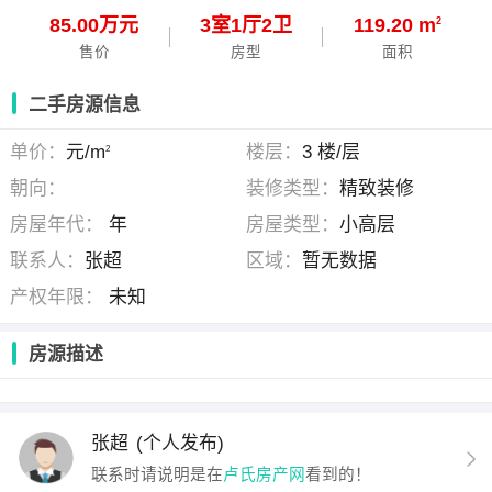
85.00万元
3
室
1
厅
2
卫
119.20 m
2
售价
房型
面积
二手房源信息
单价：
元/m
楼层：
3 楼/层
2
朝向：
装修类型：
精致装修
房屋年代：
年
房屋类型：
小高层
联系人：
张超
区域：
暂无数据
产权年限：
未知
房源描述
张超
(个人发布)
联系时请说明是在
卢氏房产网
看到的！