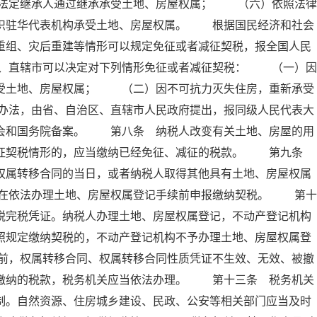
法定继承人通过继承承受土地、房屋权属； （六）依照法律
组织驻华代表机构承受土地、房屋权属。 根据国民经济和社会
重组、灾后重建等情形可以规定免征或者减征契税，报全国人民
、直辖市可以决定对下列情形免征或者减征契税： （一）因
承受土地、房屋权属； （二）因不可抗力灭失住房，重新承受
办法，由省、自治区、直辖市人民政府提出，报同级人民代表大
员会和国务院备案。 第八条 纳税人改变有关土地、房屋的用
减征契税情形的，应当缴纳已经免征、减征的税款。 第九条
权属转移合同的当日，或者纳税人取得其他具有土地、房屋权属
在依法办理土地、房屋权属登记手续前申报缴纳契税。 第十
税完税凭证。纳税人办理土地、房屋权属登记，不动产登记机构
照规定缴纳契税的，不动产登记机构不予办理土地、房屋权属登
前，权属转移合同、权属转移合同性质凭证不生效、无效、被撤
已缴纳的税款，税务机关应当依法办理。 第十三条 税务机关
制。自然资源、住房城乡建设、民政、公安等相关部门应当及时