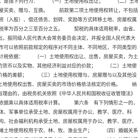
属，是指下列行为： （一）土地使用权出让； （二）土
屋买卖、赠与、互换。 前款第二项土地使用权转让，不包括
资（入股）、偿还债务、划转、奖励等方式转移土地、房屋权属
税率为百分之三至百分之五。 契税的具体适用税率，由省、
出，报同级人民代表大会常务委员会决定，并报全国人民代表大
市可以依照前款规定的程序对不同主体、不同地区、不同类型的
计税依据： （一）土地使用权出让、出售，房屋买卖，为土
付的货币以及实物、其他经济利益对应的价款； （二）土地使
屋价格的差额； （三）土地使用权赠与、房屋赠与以及其他没
照土地使用权出售、房屋买卖的市场价格依法核定的价格。 纳
当理由的，由税务机关依照《中华人民共和国税收征收管理法》
依据乘以具体适用税率计算。 第六条 有下列情形之一的，
体、军事单位承受土地、房屋权属用于办公、教学、医疗、科
构、社会福利机构承受土地、房屋权属用于办公、教学、医疗、
滩土地使用权用于农、林、牧、渔业生产； （四）婚姻关系