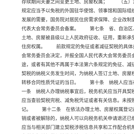
存续期间夫妻之间变更土地、房屋权属； （五）
规定应当予以免税的外国驻华使馆、领事馆和国际
发展的需要，国务院对居民住房需求保障、企业改制
代表大会常务委员会备案。 第七条 省、自治区
土地、房屋被县级以上人民政府征收、征用，重新
住房权属。 前款规定的免征或者减征契税的具体
会常务委员会决定，并报全国人民代表大会常务委
途，或者有其他不再属于本法第六条规定的免征、
契税的纳税义务发生时间，为纳税人签订土地、房屋
转移合同性质凭证的当日。 第十条 纳税人应当
一条 纳税人办理纳税事宜后，税务机关应当开具契
应当查验契税完税、减免税凭证或者有关信息。未按
记。 第十二条 在依法办理土地、房屋权属登记
销或者被解除的，纳税人可以向税务机关申请退还
应当与相关部门建立契税涉税信息共享和工作配合机